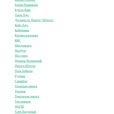
Братья Караваевы
Бургер Кинг
Гриль Хаус
Доставка из Пироги "Штолле"
Кофе Хауз
Кофемания
Крошка картошка
КФС
Макдональдс
Мосбург
Мосдонер
Пекарня Волконский
Пироги Штолле
Поль Бейкери
Руспыш
Синнабон
Татарские пироги
Теремок
Тирольские пироги
Три правила
ФАРШ
Хлеб Насущный