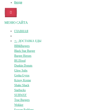
Везде
МЕНЮ САЙТА
ГЛАВНАЯ
+
-
ДОСТАВКА ЕДЫ
BB&Burgers
Black Star Burger
Burger Heroes
BUZfood
Dunkin Donuts
Glow Subs
Greka Gyros
Krispy Kreme
Shake Shack
Starbucks
SUBWAY
True Burgers
Wokker
Баскин Роббинс