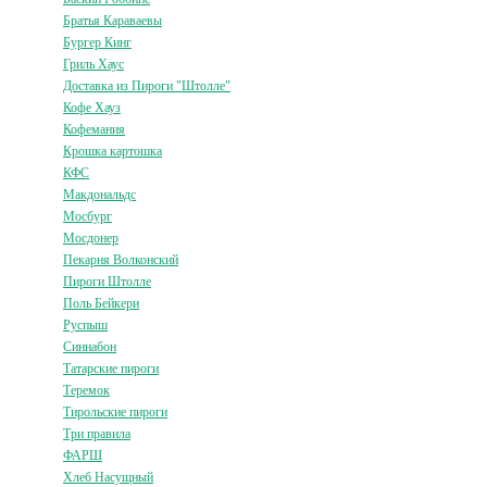
Братья Караваевы
Бургер Кинг
Гриль Хаус
Доставка из Пироги "Штолле"
Кофе Хауз
Кофемания
Крошка картошка
КФС
Макдональдс
Мосбург
Мосдонер
Пекарня Волконский
Пироги Штолле
Поль Бейкери
Руспыш
Синнабон
Татарские пироги
Теремок
Тирольские пироги
Три правила
ФАРШ
Хлеб Насущный