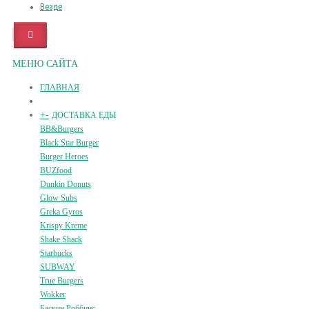
Везде
МЕНЮ САЙТА
ГЛАВНАЯ
+
-
ДОСТАВКА ЕДЫ
BB&Burgers
Black Star Burger
Burger Heroes
BUZfood
Dunkin Donuts
Glow Subs
Greka Gyros
Krispy Kreme
Shake Shack
Starbucks
SUBWAY
True Burgers
Wokker
Баскин Роббинс