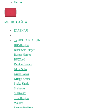
Везде
МЕНЮ САЙТА
ГЛАВНАЯ
+
-
ДОСТАВКА ЕДЫ
BB&Burgers
Black Star Burger
Burger Heroes
BUZfood
Dunkin Donuts
Glow Subs
Greka Gyros
Krispy Kreme
Shake Shack
Starbucks
SUBWAY
True Burgers
Wokker
Баскин Роббинс