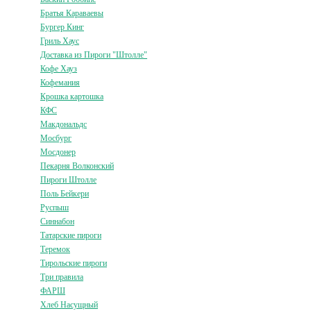
Братья Караваевы
Бургер Кинг
Гриль Хаус
Доставка из Пироги "Штолле"
Кофе Хауз
Кофемания
Крошка картошка
КФС
Макдональдс
Мосбург
Мосдонер
Пекарня Волконский
Пироги Штолле
Поль Бейкери
Руспыш
Синнабон
Татарские пироги
Теремок
Тирольские пироги
Три правила
ФАРШ
Хлеб Насущный