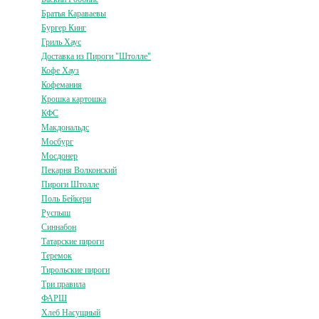
Братья Караваевы
Бургер Кинг
Гриль Хаус
Доставка из Пироги "Штолле"
Кофе Хауз
Кофемания
Крошка картошка
КФС
Макдональдс
Мосбург
Мосдонер
Пекарня Волконский
Пироги Штолле
Поль Бейкери
Руспыш
Синнабон
Татарские пироги
Теремок
Тирольские пироги
Три правила
ФАРШ
Хлеб Насущный