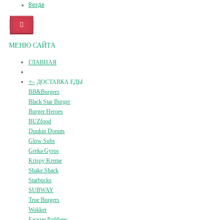
Везде
МЕНЮ САЙТА
ГЛАВНАЯ
+
-
ДОСТАВКА ЕДЫ
BB&Burgers
Black Star Burger
Burger Heroes
BUZfood
Dunkin Donuts
Glow Subs
Greka Gyros
Krispy Kreme
Shake Shack
Starbucks
SUBWAY
True Burgers
Wokker
Баскин Роббинс