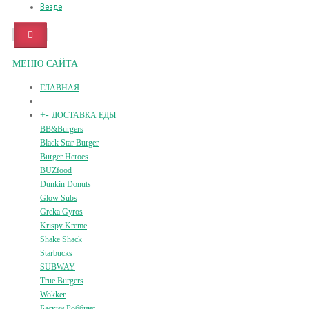
Везде
МЕНЮ САЙТА
ГЛАВНАЯ
+
-
ДОСТАВКА ЕДЫ
BB&Burgers
Black Star Burger
Burger Heroes
BUZfood
Dunkin Donuts
Glow Subs
Greka Gyros
Krispy Kreme
Shake Shack
Starbucks
SUBWAY
True Burgers
Wokker
Баскин Роббинс