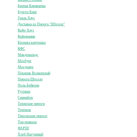
Братья Караваевы
Бургер Кинг
Гриль Хаус
Доставка из Пироги "Штолле"
Кофе Хауз
Кофемания
Крошка картошка
КФС
Макдональдс
Мосбург
Мосдонер
Пекарня Волконский
Пироги Штолле
Поль Бейкери
Руспыш
Синнабон
Татарские пироги
Теремок
Тирольские пироги
Три правила
ФАРШ
Хлеб Насущный