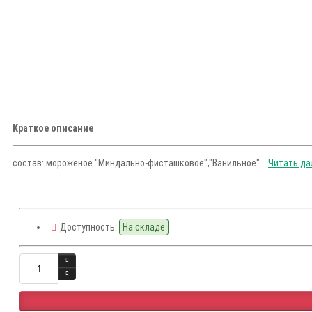
Краткое описание
состав: мороженое "Миндально-фисташковое","Ванильное"...
Читать дал
Доступность:
На складе