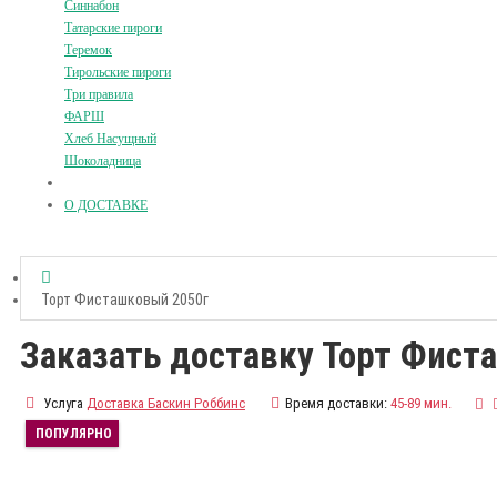
Синнабон
Татарские пироги
Теремок
Тирольские пироги
Три правила
ФАРШ
Хлеб Насущный
Шоколадница
О ДОСТАВКЕ
Торт Фисташковый 2050г
Заказать доставку Торт Фист
Услуга
Доставка Баскин Роббинс
Время доставки:
45-89 мин.
ПОПУЛЯРНО