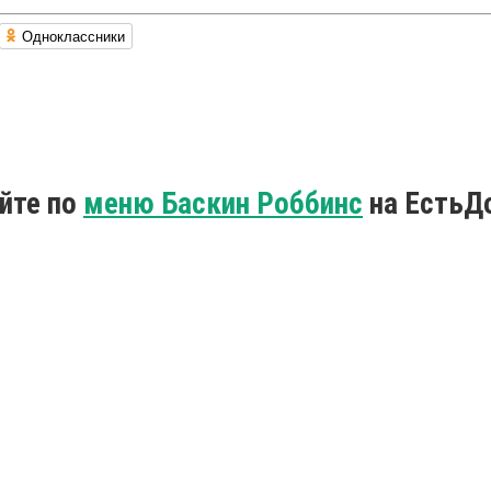
Одноклассники
йте по
меню Баскин Роббинс
на ЕстьД