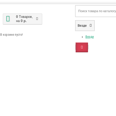
0
Tоваров,
на
0 р.
Везде
В корзине пусто!
Везде