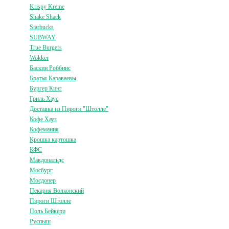
Krispy Kreme
Shake Shack
Starbucks
SUBWAY
True Burgers
Wokker
Баскин Роббинс
Братья Караваевы
Бургер Кинг
Гриль Хаус
Доставка из Пироги "Штолле"
Кофе Хауз
Кофемания
Крошка картошка
КФС
Макдональдс
Мосбург
Мосдонер
Пекарня Волконский
Пироги Штолле
Поль Бейкери
Руспыш