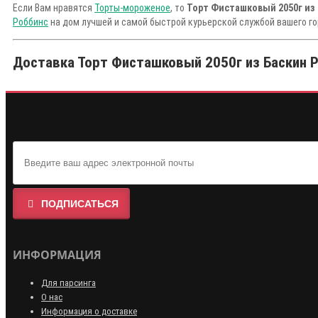
Если Вам нравятся
Торты-мороженое
, то
Торт Фисташковый 2050г из
Роббинс
на дом лучшей и самой быстрой курьерской службой вашего го
Доставка Торт Фисташковый 2050г из Баскин Р
ПОДПИСАТЬСЯ
ИНФОРМАЦИЯ
Для парсинга
О нас
Информация о доставке