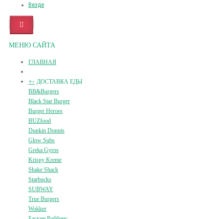
Везде
МЕНЮ САЙТА
ГЛАВНАЯ
+
-
ДОСТАВКА ЕДЫ
BB&Burgers
Black Star Burger
Burger Heroes
BUZfood
Dunkin Donuts
Glow Subs
Greka Gyros
Krispy Kreme
Shake Shack
Starbucks
SUBWAY
True Burgers
Wokker
Баскин Роббинс