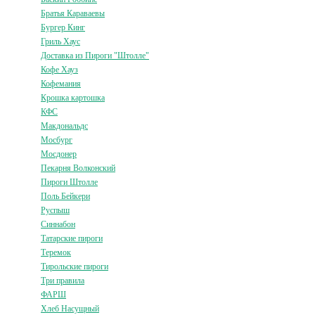
Братья Караваевы
Бургер Кинг
Гриль Хаус
Доставка из Пироги "Штолле"
Кофе Хауз
Кофемания
Крошка картошка
КФС
Макдональдс
Мосбург
Мосдонер
Пекарня Волконский
Пироги Штолле
Поль Бейкери
Руспыш
Синнабон
Татарские пироги
Теремок
Тирольские пироги
Три правила
ФАРШ
Хлеб Насущный