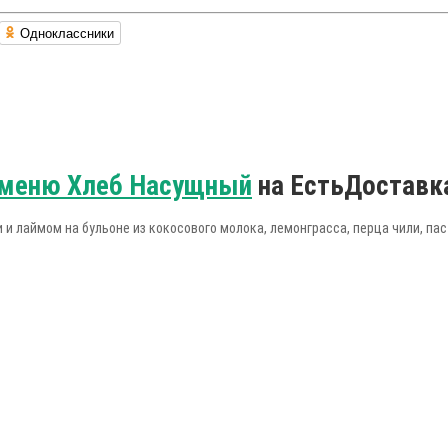
Одноклассники
меню Хлеб Насущный
на ЕстьДоставк
и лаймом на бульоне из кокосового молока, лемонграсса, перца чили, па