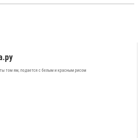
а.ру
сты том ям, подается с белым и красным рисом