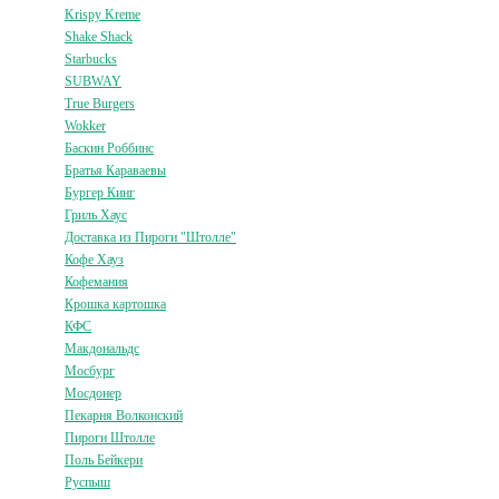
Krispy Kreme
Shake Shack
Starbucks
SUBWAY
True Burgers
Wokker
Баскин Роббинс
Братья Караваевы
Бургер Кинг
Гриль Хаус
Доставка из Пироги "Штолле"
Кофе Хауз
Кофемания
Крошка картошка
КФС
Макдональдс
Мосбург
Мосдонер
Пекарня Волконский
Пироги Штолле
Поль Бейкери
Руспыш