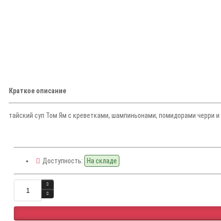
Краткое описание
тайский суп Том Ям с креветками, шампиньонами, помидорами черри и л
Доступность:
На складе