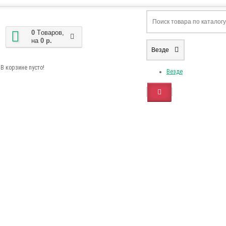
0
Tоваров,
на
0 р.
Везде
В корзине пусто!
Везде