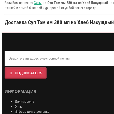
Если Вам нравятся
Супы
, то
Суп Том ям 380 мл из Хлеб Насущный
- о
лучшей и самой быстрой курьерской службой вашего города.
Доставка Суп Том ям 380 мл из Хлеб Насущный 
ПОДПИСАТЬСЯ
ИНФОРМАЦИЯ
Для парсинга
О нас
Информация о доставке