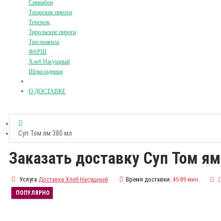
Синнабон
Татарские пироги
Теремок
Тирольские пироги
Три правила
ФАРШ
Хлеб Насущный
Шоколадница
О ДОСТАВКЕ
Суп Том ям 380 мл
Заказать доставку Суп Том ям
Услуга
Доставка Хлеб Насущный
Время доставки:
45-89 мин.
ПОПУЛЯРНО