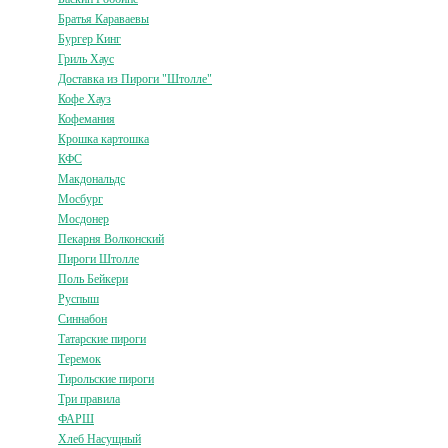
Братья Караваевы
Бургер Кинг
Гриль Хаус
Доставка из Пироги "Штолле"
Кофе Хауз
Кофемания
Крошка картошка
КФС
Макдональдс
Мосбург
Мосдонер
Пекарня Волконский
Пироги Штолле
Поль Бейкери
Руспыш
Синнабон
Татарские пироги
Теремок
Тирольские пироги
Три правила
ФАРШ
Хлеб Насущный