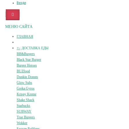
Везде
МЕНЮ САЙТА
ГЛАВНАЯ
+
-
ДОСТАВКА ЕДЫ
BB&Burgers
Black Star Burger
Burger Heroes
BUZfood
Dunkin Donuts
Glow Subs
Greka Gyros
Krispy Kreme
Shake Shack
Starbucks
SUBWAY
True Burgers
Wokker
Баскин Роббинс