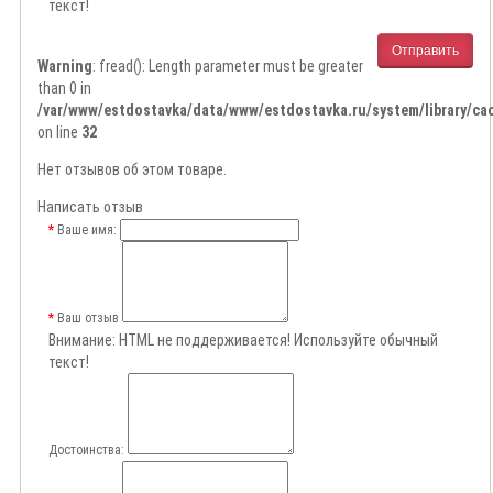
текст!
Отправить
Warning
: fread(): Length parameter must be greater
than 0 in
/var/www/estdostavka/data/www/estdostavka.ru/system/library/cac
on line
32
Нет отзывов об этом товаре.
Написать отзыв
Ваше имя:
Ваш отзыв
Внимание:
HTML не поддерживается! Используйте обычный
текст!
Достоинства: