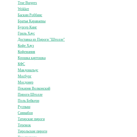
True Burgers
Wokker
Баскин Роббинс
Братья Караваевы
Бургер Кинг
Гриль Хаус
Доставка из Пироги "Штолле"
Кофе Хауз
Кофемания
Крошка картошка
КФС
Макдональдс
Мосбург
Мосдонер
Пекарня Волконский
Пироги Штолле
Поль Бейкери
Руспыш
Синнабон
Татарские пироги
Теремок
Тирольские пироги