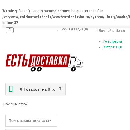
Warning
: fread(): Length parameter must be greater than 0 in
/var/www/estdostavka/data/www/estdostavka.ru/system/library/cache/f
on line
32
Мои закладки (0)
Личный кабинет
Регистрация
Авторизация
0
Tоваров,
на
0 р.
В корзине пусто!