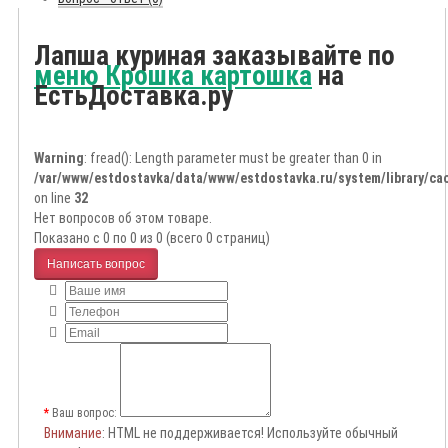
Лапша куриная заказывайте по
меню Крошка картошка
на
ЕстьДоставка.ру
Warning
: fread(): Length parameter must be greater than 0 in
/var/www/estdostavka/data/www/estdostavka.ru/system/library/cac
on line
32
Нет вопросов об этом товаре.
Показано с 0 по 0 из 0 (всего 0 страниц)
Написать вопрос
Ваш вопрос:
Внимание
: HTML не поддерживается! Используйте обычный