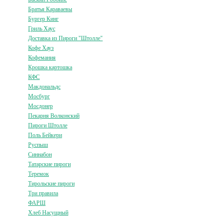
Братья Караваевы
Бургер Кинг
Гриль Хаус
Доставка из Пироги "Штолле"
Кофе Хауз
Кофемания
Крошка картошка
КФС
Макдональдс
Мосбург
Мосдонер
Пекарня Волконский
Пироги Штолле
Поль Бейкери
Руспыш
Синнабон
Татарские пироги
Теремок
Тирольские пироги
Три правила
ФАРШ
Хлеб Насущный