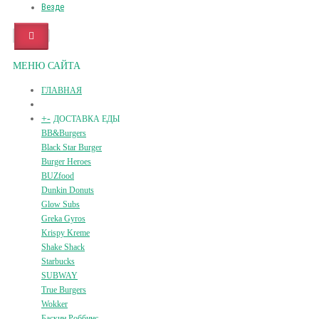
Везде
МЕНЮ САЙТА
ГЛАВНАЯ
+
-
ДОСТАВКА ЕДЫ
BB&Burgers
Black Star Burger
Burger Heroes
BUZfood
Dunkin Donuts
Glow Subs
Greka Gyros
Krispy Kreme
Shake Shack
Starbucks
SUBWAY
True Burgers
Wokker
Баскин Роббинс