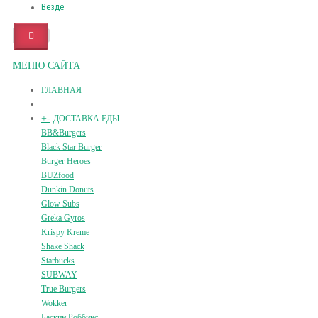
Везде
МЕНЮ САЙТА
ГЛАВНАЯ
+
-
ДОСТАВКА ЕДЫ
BB&Burgers
Black Star Burger
Burger Heroes
BUZfood
Dunkin Donuts
Glow Subs
Greka Gyros
Krispy Kreme
Shake Shack
Starbucks
SUBWAY
True Burgers
Wokker
Баскин Роббинс