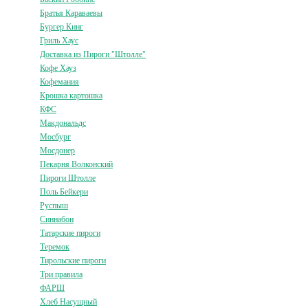
Братья Караваевы
Бургер Кинг
Гриль Хаус
Доставка из Пироги "Штолле"
Кофе Хауз
Кофемания
Крошка картошка
КФС
Макдональдс
Мосбург
Мосдонер
Пекарня Волконский
Пироги Штолле
Поль Бейкери
Руспыш
Синнабон
Татарские пироги
Теремок
Тирольские пироги
Три правила
ФАРШ
Хлеб Насущный