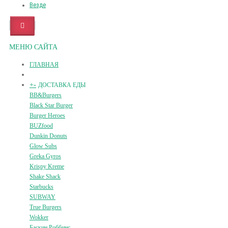
Везде
МЕНЮ САЙТА
ГЛАВНАЯ
+
-
ДОСТАВКА ЕДЫ
BB&Burgers
Black Star Burger
Burger Heroes
BUZfood
Dunkin Donuts
Glow Subs
Greka Gyros
Krispy Kreme
Shake Shack
Starbucks
SUBWAY
True Burgers
Wokker
Баскин Роббинс