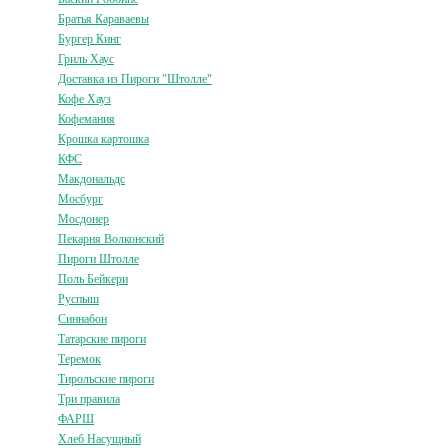
Братья Караваевы
Бургер Кинг
Гриль Хаус
Доставка из Пироги "Штолле"
Кофе Хауз
Кофемания
Крошка картошка
КФС
Макдональдс
Мосбург
Мосдонер
Пекарня Волконский
Пироги Штолле
Поль Бейкери
Руспыш
Синнабон
Татарские пироги
Теремок
Тирольские пироги
Три правила
ФАРШ
Хлеб Насущный