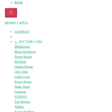
Везде
МЕНЮ САЙТА
ГЛАВНАЯ
+
-
ДОСТАВКА ЕДЫ
BB&Burgers
Black Star Burger
Burger Heroes
BUZfood
Dunkin Donuts
Glow Subs
Greka Gyros
Krispy Kreme
Shake Shack
Starbucks
SUBWAY
True Burgers
Wokker
Баскин Роббинс