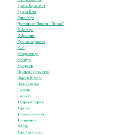
Братья Караваевы
Бургер Кинг
Гриль Хаус
Доставка из Пироги "Штолле"
Кофе Хауз
Кофемания
Крошка картошка
КФС
Макдональдс
Мосбург
Мосдонер
Пекарня Волконский
Пироги Штолле
Поль Бейкери
Руспыш
Синнабон
Татарские пироги
Теремок
Тирольские пироги
Три правила
ФАРШ
Хлеб Насущный