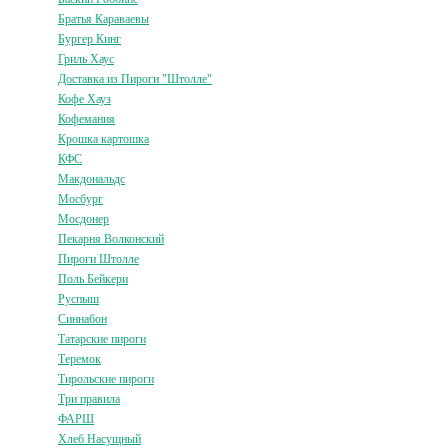
Братья Караваевы
Бургер Кинг
Гриль Хаус
Доставка из Пироги "Штолле"
Кофе Хауз
Кофемания
Крошка картошка
КФС
Макдональдс
Мосбург
Мосдонер
Пекарня Волконский
Пироги Штолле
Поль Бейкери
Руспыш
Синнабон
Татарские пироги
Теремок
Тирольские пироги
Три правила
ФАРШ
Хлеб Насущный