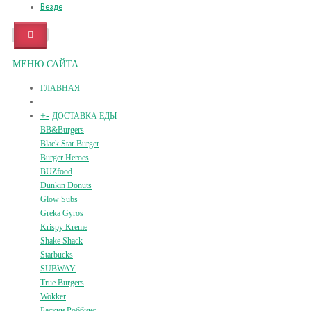
Везде
МЕНЮ САЙТА
ГЛАВНАЯ
+
-
ДОСТАВКА ЕДЫ
BB&Burgers
Black Star Burger
Burger Heroes
BUZfood
Dunkin Donuts
Glow Subs
Greka Gyros
Krispy Kreme
Shake Shack
Starbucks
SUBWAY
True Burgers
Wokker
Баскин Роббинс