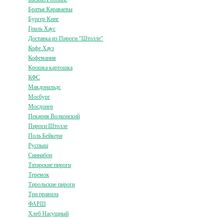
Братья Караваевы
Бургер Кинг
Гриль Хаус
Доставка из Пироги "Штолле"
Кофе Хауз
Кофемания
Крошка картошка
КФС
Макдональдс
Мосбург
Мосдонер
Пекарня Волконский
Пироги Штолле
Поль Бейкери
Руспыш
Синнабон
Татарские пироги
Теремок
Тирольские пироги
Три правила
ФАРШ
Хлеб Насущный