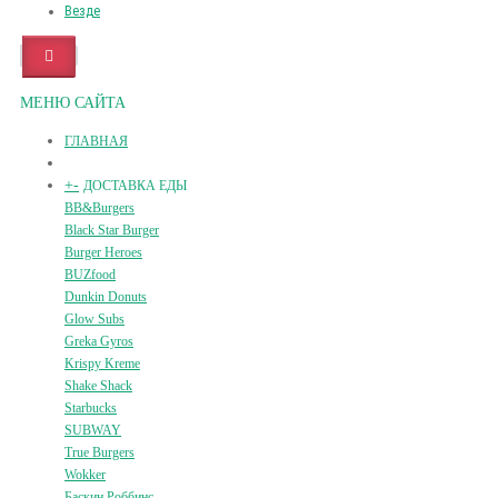
Везде
МЕНЮ САЙТА
ГЛАВНАЯ
+
-
ДОСТАВКА ЕДЫ
BB&Burgers
Black Star Burger
Burger Heroes
BUZfood
Dunkin Donuts
Glow Subs
Greka Gyros
Krispy Kreme
Shake Shack
Starbucks
SUBWAY
True Burgers
Wokker
Баскин Роббинс