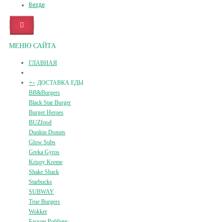
Везде
МЕНЮ САЙТА
ГЛАВНАЯ
+
-
ДОСТАВКА ЕДЫ
BB&Burgers
Black Star Burger
Burger Heroes
BUZfood
Dunkin Donuts
Glow Subs
Greka Gyros
Krispy Kreme
Shake Shack
Starbucks
SUBWAY
True Burgers
Wokker
Баскин Роббинс