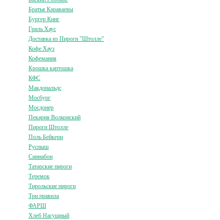
Братья Караваевы
Бургер Кинг
Гриль Хаус
Доставка из Пироги "Штолле"
Кофе Хауз
Кофемания
Крошка картошка
КФС
Макдональдс
Мосбург
Мосдонер
Пекарня Волконский
Пироги Штолле
Поль Бейкери
Руспыш
Синнабон
Татарские пироги
Теремок
Тирольские пироги
Три правила
ФАРШ
Хлеб Насущный