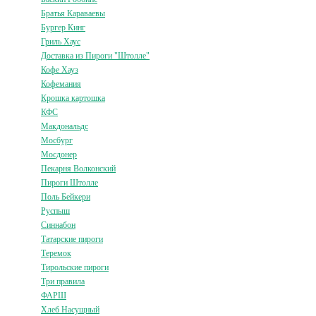
Братья Караваевы
Бургер Кинг
Гриль Хаус
Доставка из Пироги "Штолле"
Кофе Хауз
Кофемания
Крошка картошка
КФС
Макдональдс
Мосбург
Мосдонер
Пекарня Волконский
Пироги Штолле
Поль Бейкери
Руспыш
Синнабон
Татарские пироги
Теремок
Тирольские пироги
Три правила
ФАРШ
Хлеб Насущный