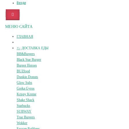
Везде
МЕНЮ САЙТА
ГЛАВНАЯ
+
-
ДОСТАВКА ЕДЫ
BB&Burgers
Black Star Burger
Burger Heroes
BUZfood
Dunkin Donuts
Glow Subs
Greka Gyros
Krispy Kreme
Shake Shack
Starbucks
SUBWAY
True Burgers
Wokker
Баскин Роббинс