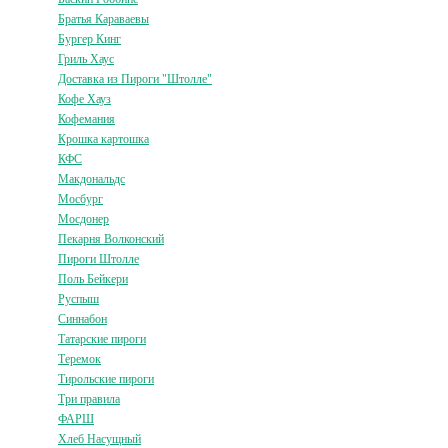
Братья Караваевы
Бургер Кинг
Гриль Хаус
Доставка из Пироги "Штолле"
Кофе Хауз
Кофемания
Крошка картошка
КФС
Макдональдс
Мосбург
Мосдонер
Пекарня Волконский
Пироги Штолле
Поль Бейкери
Руспыш
Синнабон
Татарские пироги
Теремок
Тирольские пироги
Три правила
ФАРШ
Хлеб Насущный