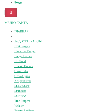
Везде
МЕНЮ САЙТА
ГЛАВНАЯ
+
-
ДОСТАВКА ЕДЫ
BB&Burgers
Black Star Burger
Burger Heroes
BUZfood
Dunkin Donuts
Glow Subs
Greka Gyros
Krispy Kreme
Shake Shack
Starbucks
SUBWAY
True Burgers
Wokker
Баскин Роббинс