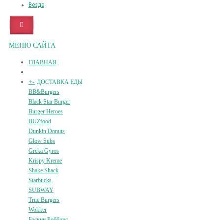
Везде
МЕНЮ САЙТА
ГЛАВНАЯ
+
-
ДОСТАВКА ЕДЫ
BB&Burgers
Black Star Burger
Burger Heroes
BUZfood
Dunkin Donuts
Glow Subs
Greka Gyros
Krispy Kreme
Shake Shack
Starbucks
SUBWAY
True Burgers
Wokker
Баскин Роббинс