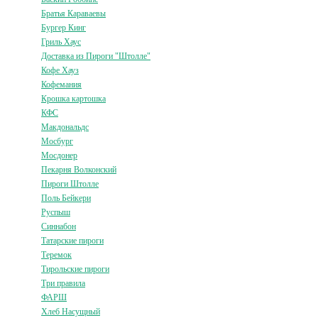
Братья Караваевы
Бургер Кинг
Гриль Хаус
Доставка из Пироги "Штолле"
Кофе Хауз
Кофемания
Крошка картошка
КФС
Макдональдс
Мосбург
Мосдонер
Пекарня Волконский
Пироги Штолле
Поль Бейкери
Руспыш
Синнабон
Татарские пироги
Теремок
Тирольские пироги
Три правила
ФАРШ
Хлеб Насущный