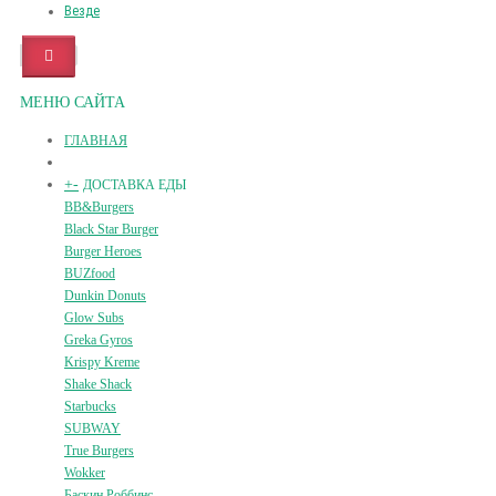
Везде
МЕНЮ САЙТА
ГЛАВНАЯ
+
-
ДОСТАВКА ЕДЫ
BB&Burgers
Black Star Burger
Burger Heroes
BUZfood
Dunkin Donuts
Glow Subs
Greka Gyros
Krispy Kreme
Shake Shack
Starbucks
SUBWAY
True Burgers
Wokker
Баскин Роббинс