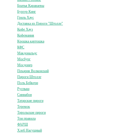
Братья Караваевы
Бургер Кинг
Гриль Хаус
Доставка из Пироги "Штолле"
Кофе Хауз
Кофемания
Крошка картошка
КФС
Макдональдс
Мосбург
Мосдонер
Пекарня Волконский
Пироги Штолле
Поль Бейкери
Руспыш
Синнабон
Татарские пироги
Теремок
Тирольские пироги
Три правила
ФАРШ
Хлеб Насущный