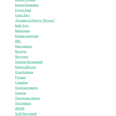
Братья Караваевы
Бургер Кинг
Гриль Хаус
Доставка из Пироги "Штолле"
Кофе Хауз
Кофемания
Крошка картошка
КФС
Макдональдс
Мосбург
Мосдонер
Пекарня Волконский
Пироги Штолле
Поль Бейкери
Руспыш
Синнабон
Татарские пироги
Теремок
Тирольские пироги
Три правила
ФАРШ
Хлеб Насущный