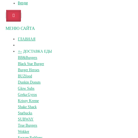
Везде
МЕНЮ САЙТА
ГЛАВНАЯ
+
-
ДОСТАВКА ЕДЫ
BB&Burgers
Black Star Burger
Burger Heroes
BUZfood
Dunkin Donuts
Glow Subs
Greka Gyros
Krispy Kreme
Shake Shack
Starbucks
SUBWAY
True Burgers
Wokker
Баскин Роббинс