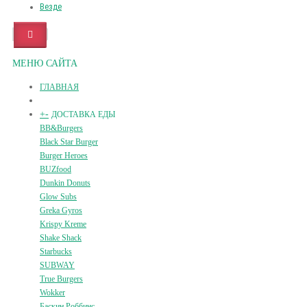
Везде
МЕНЮ САЙТА
ГЛАВНАЯ
+
-
ДОСТАВКА ЕДЫ
BB&Burgers
Black Star Burger
Burger Heroes
BUZfood
Dunkin Donuts
Glow Subs
Greka Gyros
Krispy Kreme
Shake Shack
Starbucks
SUBWAY
True Burgers
Wokker
Баскин Роббинс