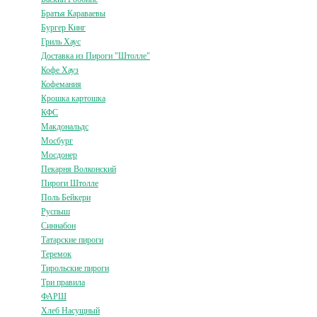
Братья Караваевы
Бургер Кинг
Гриль Хаус
Доставка из Пироги "Штолле"
Кофе Хауз
Кофемания
Крошка картошка
КФС
Макдональдс
Мосбург
Мосдонер
Пекарня Волконский
Пироги Штолле
Поль Бейкери
Руспыш
Синнабон
Татарские пироги
Теремок
Тирольские пироги
Три правила
ФАРШ
Хлеб Насущный