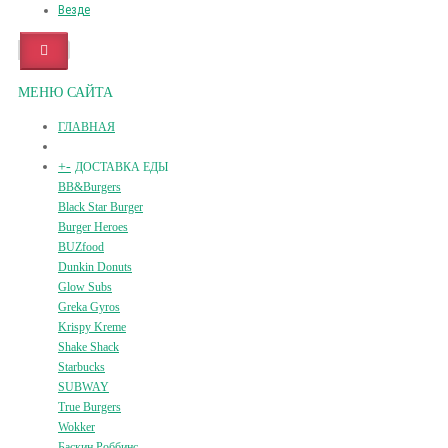
Везде
МЕНЮ САЙТА
ГЛАВНАЯ
+
-
ДОСТАВКА ЕДЫ
BB&Burgers
Black Star Burger
Burger Heroes
BUZfood
Dunkin Donuts
Glow Subs
Greka Gyros
Krispy Kreme
Shake Shack
Starbucks
SUBWAY
True Burgers
Wokker
Баскин Роббинс