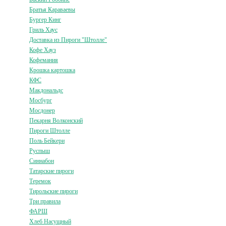
Братья Караваевы
Бургер Кинг
Гриль Хаус
Доставка из Пироги "Штолле"
Кофе Хауз
Кофемания
Крошка картошка
КФС
Макдональдс
Мосбург
Мосдонер
Пекарня Волконский
Пироги Штолле
Поль Бейкери
Руспыш
Синнабон
Татарские пироги
Теремок
Тирольские пироги
Три правила
ФАРШ
Хлеб Насущный