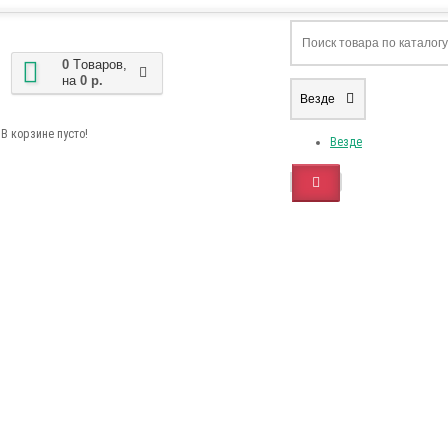
0
Tоваров,
на
0 р.
Везде
В корзине пусто!
Везде