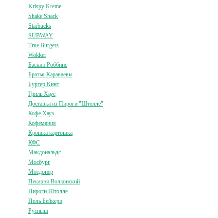
Krispy Kreme
Shake Shack
Starbucks
SUBWAY
True Burgers
Wokker
Баскин Роббинс
Братья Караваевы
Бургер Кинг
Гриль Хаус
Доставка из Пироги "Штолле"
Кофе Хауз
Кофемания
Крошка картошка
КФС
Макдональдс
Мосбург
Мосдонер
Пекарня Волконский
Пироги Штолле
Поль Бейкери
Руспыш