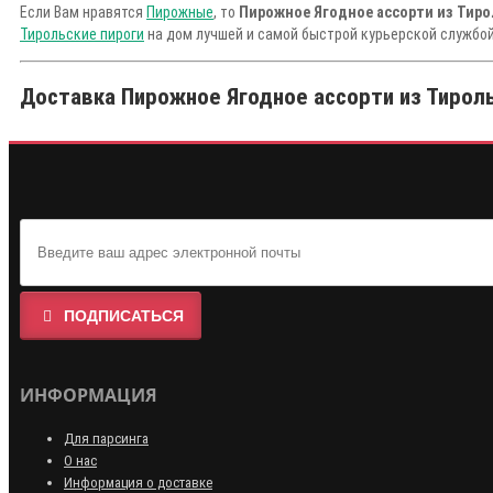
Если Вам нравятся
Пирожные
, то
Пирожное Ягодное ассорти из Тиро
Тирольские пироги
на дом лучшей и самой быстрой курьерской службой
Доставка Пирожное Ягодное ассорти из Тирольс
ПОДПИСАТЬСЯ
ИНФОРМАЦИЯ
Для парсинга
О нас
Информация о доставке