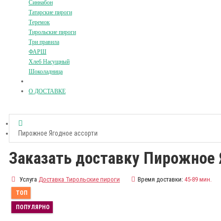
Синнабон
Татарские пироги
Теремок
Тирольские пироги
Три правила
ФАРШ
Хлеб Насущный
Шоколадница
О ДОСТАВКЕ
Пирожное Ягодное ассорти
Заказать доставку Пирожное 
Услуга
Доставка Тирольские пироги
Время доставки:
45-89 мин.
ТОП
ПОПУЛЯРНО