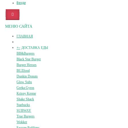
Везде
МЕНЮ САЙТА
ГЛАВНАЯ
+
-
ДОСТАВКА ЕДЫ
BB&Burgers
Black Star Burger
Burger Heroes
BUZfood
Dunkin Donuts
Glow Subs
Greka Gyros
Krispy Kreme
Shake Shack
Starbucks
SUBWAY
True Burgers
Wokker
Баскин Роббинс