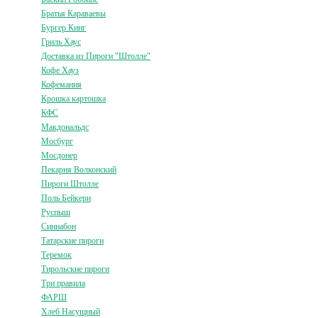
Братья Караваевы
Бургер Кинг
Гриль Хаус
Доставка из Пироги "Штолле"
Кофе Хауз
Кофемания
Крошка картошка
КФС
Макдональдс
Мосбург
Мосдонер
Пекарня Волконский
Пироги Штолле
Поль Бейкери
Руспыш
Синнабон
Татарские пироги
Теремок
Тирольские пироги
Три правила
ФАРШ
Хлеб Насущный