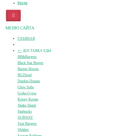
Везде
МЕНЮ САЙТА
ГЛАВНАЯ
+
-
ДОСТАВКА ЕДЫ
BB&Burgers
Black Star Burger
Burger Heroes
BUZfood
Dunkin Donuts
Glow Subs
Greka Gyros
Krispy Kreme
Shake Shack
Starbucks
SUBWAY
True Burgers
Wokker
Баскин Роббинс