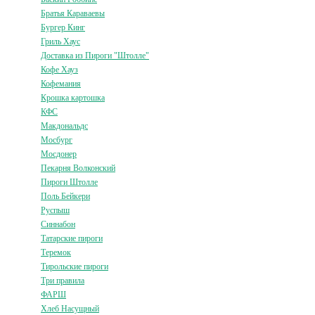
Братья Караваевы
Бургер Кинг
Гриль Хаус
Доставка из Пироги "Штолле"
Кофе Хауз
Кофемания
Крошка картошка
КФС
Макдональдс
Мосбург
Мосдонер
Пекарня Волконский
Пироги Штолле
Поль Бейкери
Руспыш
Синнабон
Татарские пироги
Теремок
Тирольские пироги
Три правила
ФАРШ
Хлеб Насущный