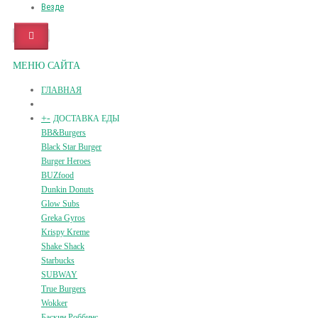
Везде
МЕНЮ САЙТА
ГЛАВНАЯ
+
-
ДОСТАВКА ЕДЫ
BB&Burgers
Black Star Burger
Burger Heroes
BUZfood
Dunkin Donuts
Glow Subs
Greka Gyros
Krispy Kreme
Shake Shack
Starbucks
SUBWAY
True Burgers
Wokker
Баскин Роббинс