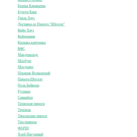
Братья Караваевы
Бургер Кинг
Гриль Хаус
Доставка из Пироги "Штолле"
Кофе Хауз
Кофемания
Крошка картошка
КФС
Макдональдс
Мосбург
Мосдонер
Пекарня Волконский
Пироги Штолле
Поль Бейкери
Руспыш
Синнабон
Татарские пироги
Теремок
Тирольские пироги
Три правила
ФАРШ
Хлеб Насущный