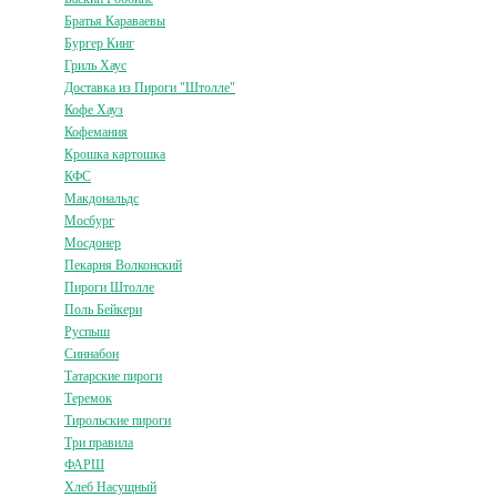
Братья Караваевы
Бургер Кинг
Гриль Хаус
Доставка из Пироги "Штолле"
Кофе Хауз
Кофемания
Крошка картошка
КФС
Макдональдс
Мосбург
Мосдонер
Пекарня Волконский
Пироги Штолле
Поль Бейкери
Руспыш
Синнабон
Татарские пироги
Теремок
Тирольские пироги
Три правила
ФАРШ
Хлеб Насущный