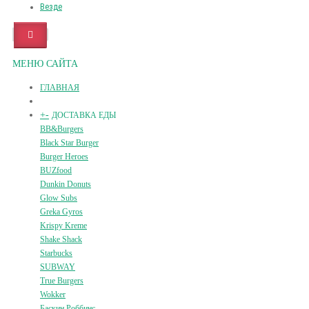
Везде
МЕНЮ САЙТА
ГЛАВНАЯ
+
-
ДОСТАВКА ЕДЫ
BB&Burgers
Black Star Burger
Burger Heroes
BUZfood
Dunkin Donuts
Glow Subs
Greka Gyros
Krispy Kreme
Shake Shack
Starbucks
SUBWAY
True Burgers
Wokker
Баскин Роббинс