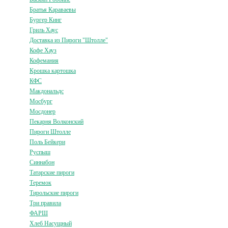
Братья Караваевы
Бургер Кинг
Гриль Хаус
Доставка из Пироги "Штолле"
Кофе Хауз
Кофемания
Крошка картошка
КФС
Макдональдс
Мосбург
Мосдонер
Пекарня Волконский
Пироги Штолле
Поль Бейкери
Руспыш
Синнабон
Татарские пироги
Теремок
Тирольские пироги
Три правила
ФАРШ
Хлеб Насущный