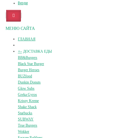
Везде
МЕНЮ САЙТА
ГЛАВНАЯ
+
-
ДОСТАВКА ЕДЫ
BB&Burgers
Black Star Burger
Burger Heroes
BUZfood
Dunkin Donuts
Glow Subs
Greka Gyros
Krispy Kreme
Shake Shack
Starbucks
SUBWAY
True Burgers
Wokker
Баскин Роббинс