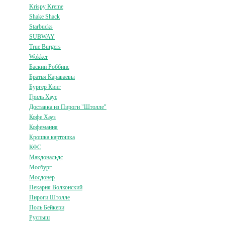
Krispy Kreme
Shake Shack
Starbucks
SUBWAY
True Burgers
Wokker
Баскин Роббинс
Братья Караваевы
Бургер Кинг
Гриль Хаус
Доставка из Пироги "Штолле"
Кофе Хауз
Кофемания
Крошка картошка
КФС
Макдональдс
Мосбург
Мосдонер
Пекарня Волконский
Пироги Штолле
Поль Бейкери
Руспыш