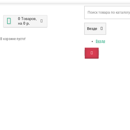
0
Tоваров,
на
0 р.
Везде
В корзине пусто!
Везде