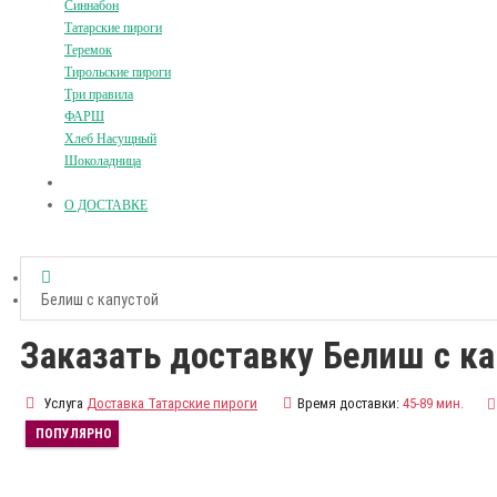
Синнабон
Татарские пироги
Теремок
Тирольские пироги
Три правила
ФАРШ
Хлеб Насущный
Шоколадница
О ДОСТАВКЕ
Белиш с капустой
Заказать доставку Белиш с к
Услуга
Доставка Татарские пироги
Время доставки:
45-89 мин.
ПОПУЛЯРНО