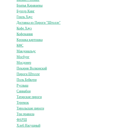
Братья Караваевы
Бургер Кинг
Гриль Хаус
Доставка из Пироги "Штолле"
Кофе Хауз
Кофемания
Крошка картошка
КФС
Макдональдс
Мосбург
Мосдонер
Пекарня Волконский
Пироги Штолле
Поль Бейкери
Руспыш
Синнабон
Татарские пироги
Теремок
Тирольские пироги
Три правила
ФАРШ
Хлеб Насущный