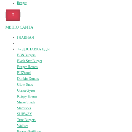
Везде
МЕНЮ САЙТА
ГЛАВНАЯ
+
-
ДОСТАВКА ЕДЫ
BB&Burgers
Black Star Burger
Burger Heroes
BUZfood
Dunkin Donuts
Glow Subs
Greka Gyros
Krispy Kreme
Shake Shack
Starbucks
SUBWAY
True Burgers
Wokker
Баскин Роббинс