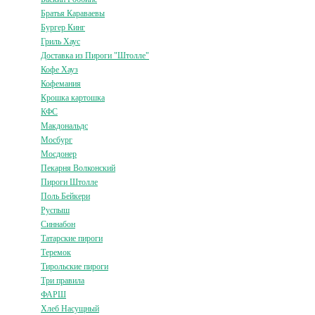
Братья Караваевы
Бургер Кинг
Гриль Хаус
Доставка из Пироги "Штолле"
Кофе Хауз
Кофемания
Крошка картошка
КФС
Макдональдс
Мосбург
Мосдонер
Пекарня Волконский
Пироги Штолле
Поль Бейкери
Руспыш
Синнабон
Татарские пироги
Теремок
Тирольские пироги
Три правила
ФАРШ
Хлеб Насущный