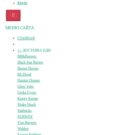
Везде
МЕНЮ САЙТА
ГЛАВНАЯ
+
-
ДОСТАВКА ЕДЫ
BB&Burgers
Black Star Burger
Burger Heroes
BUZfood
Dunkin Donuts
Glow Subs
Greka Gyros
Krispy Kreme
Shake Shack
Starbucks
SUBWAY
True Burgers
Wokker
Баскин Роббинс