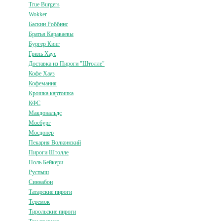
True Burgers
Wokker
Баскин Роббинс
Братья Караваевы
Бургер Кинг
Гриль Хаус
Доставка из Пироги "Штолле"
Кофе Хауз
Кофемания
Крошка картошка
КФС
Макдональдс
Мосбург
Мосдонер
Пекарня Волконский
Пироги Штолле
Поль Бейкери
Руспыш
Синнабон
Татарские пироги
Теремок
Тирольские пироги