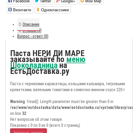
Facebook
Twitter
Google+
Мой Мир
Вконтакте
Одноклассники
Описание
Отзывы (0)
Вопрос - ответ (0)
Паста НЕРИ ДИ МАРЕ
заказывайте по
меню
Шоколадница
на
ЕстьДоставка.ру
Паста с чернилами каракатицы, кольцами кальмара, тигровыми
креветками, вялеными томатами в сливочно-винном соусе 220 г
Warning
: fread(): Length parameter must be greater than 0 in
/var/www/estdostavka/data/www/estdostavka.ru/system/library/cac
on line
32
Нет вопросов об этом товаре.
Показано с 0 по 0 из 0 (всего 0 страниц)
Написать вопрос