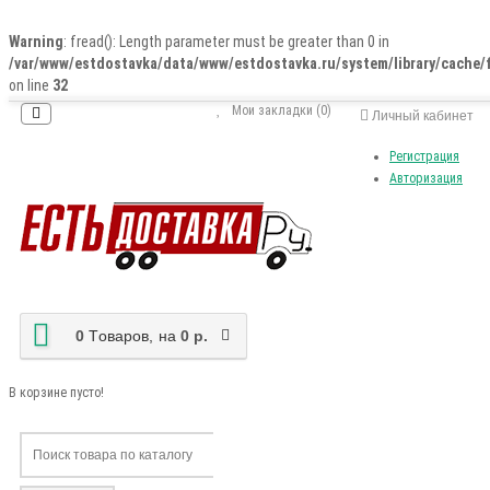
Warning
: fread(): Length parameter must be greater than 0 in
/var/www/estdostavka/data/www/estdostavka.ru/system/library/cache/f
on line
32
Мои закладки (0)
Личный кабинет
Регистрация
Авторизация
0
Tоваров,
на
0 р.
В корзине пусто!