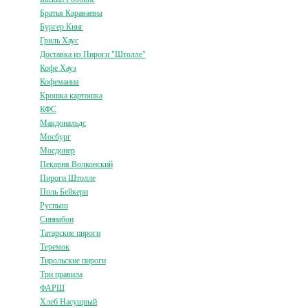
Братья Караваевы
Бургер Кинг
Гриль Хаус
Доставка из Пироги "Штолле"
Кофе Хауз
Кофемания
Крошка картошка
КФС
Макдональдс
Мосбург
Мосдонер
Пекарня Волконский
Пироги Штолле
Поль Бейкери
Руспыш
Синнабон
Татарские пироги
Теремок
Тирольские пироги
Три правила
ФАРШ
Хлеб Насущный