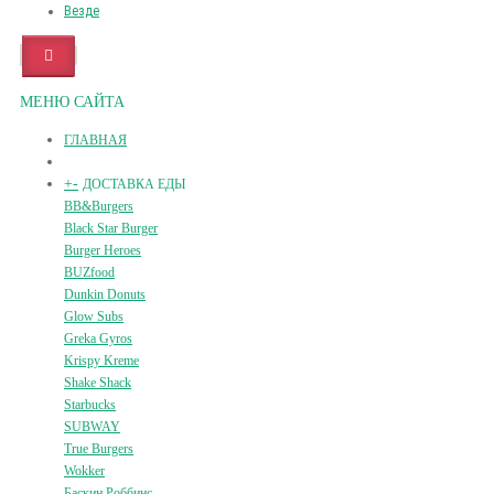
Везде
МЕНЮ САЙТА
ГЛАВНАЯ
+
-
ДОСТАВКА ЕДЫ
BB&Burgers
Black Star Burger
Burger Heroes
BUZfood
Dunkin Donuts
Glow Subs
Greka Gyros
Krispy Kreme
Shake Shack
Starbucks
SUBWAY
True Burgers
Wokker
Баскин Роббинс