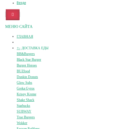
Везде
МЕНЮ САЙТА
ГЛАВНАЯ
+
-
ДОСТАВКА ЕДЫ
BB&Burgers
Black Star Burger
Burger Heroes
BUZfood
Dunkin Donuts
Glow Subs
Greka Gyros
Krispy Kreme
Shake Shack
Starbucks
SUBWAY
True Burgers
Wokker
Баскин Роббинс