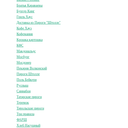
Братья Караваевы
Бургер Кинг
Гриль Хаус
Доставка из Пироги "Штолле"
Кофе Хауз
Кофемания
Крошка картошка
КФС
Макдональдс
Мосбург
Мосдонер
Пекарня Волконский
Пироги Штолле
Поль Бейкери
Руспыш
Синнабон
Татарские пироги
Теремок
Тирольские пироги
Три правила
ФАРШ
Хлеб Насущный