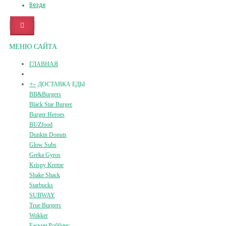
Везде
МЕНЮ САЙТА
ГЛАВНАЯ
+
-
ДОСТАВКА ЕДЫ
BB&Burgers
Black Star Burger
Burger Heroes
BUZfood
Dunkin Donuts
Glow Subs
Greka Gyros
Krispy Kreme
Shake Shack
Starbucks
SUBWAY
True Burgers
Wokker
Баскин Роббинс