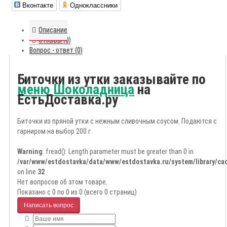
Вконтакте
Одноклассники
Описание
Отзывы (0)
Вопрос - ответ (0)
Биточки из утки заказывайте по
меню Шоколадница
на
ЕстьДоставка.ру
Биточки из пряной утки с нежным сливочным соусом. Подаются с
гарниром на выбор 200 г
Warning
: fread(): Length parameter must be greater than 0 in
/var/www/estdostavka/data/www/estdostavka.ru/system/library/cac
on line
32
Нет вопросов об этом товаре.
Показано с 0 по 0 из 0 (всего 0 страниц)
Написать вопрос