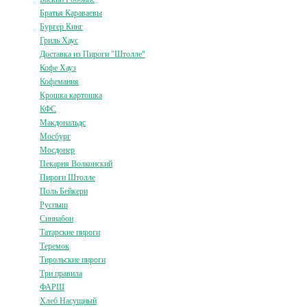
Братья Караваевы
Бургер Кинг
Гриль Хаус
Доставка из Пироги "Штолле"
Кофе Хауз
Кофемания
Крошка картошка
КФС
Макдональдс
Мосбург
Мосдонер
Пекарня Волконский
Пироги Штолле
Поль Бейкери
Руспыш
Синнабон
Татарские пироги
Теремок
Тирольские пироги
Три правила
ФАРШ
Хлеб Насущный