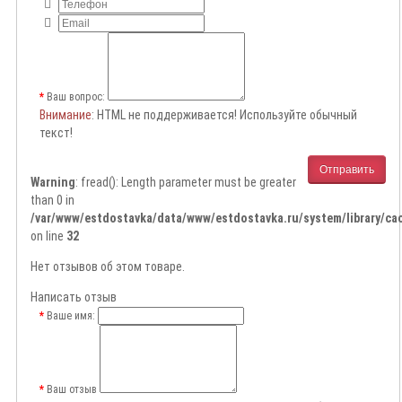
Ваш вопрос:
Внимание
: HTML не поддерживается! Используйте обычный
текст!
Отправить
Warning
: fread(): Length parameter must be greater
than 0 in
/var/www/estdostavka/data/www/estdostavka.ru/system/library/cac
on line
32
Нет отзывов об этом товаре.
Написать отзыв
Ваше имя:
Ваш отзыв