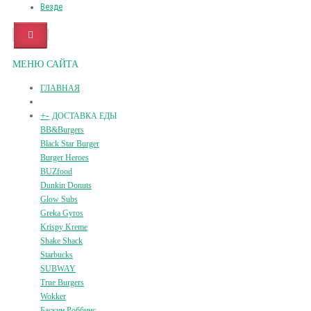
Везде
МЕНЮ САЙТА
ГЛАВНАЯ
+
-
ДОСТАВКА ЕДЫ
BB&Burgers
Black Star Burger
Burger Heroes
BUZfood
Dunkin Donuts
Glow Subs
Greka Gyros
Krispy Kreme
Shake Shack
Starbucks
SUBWAY
True Burgers
Wokker
Баскин Роббинс