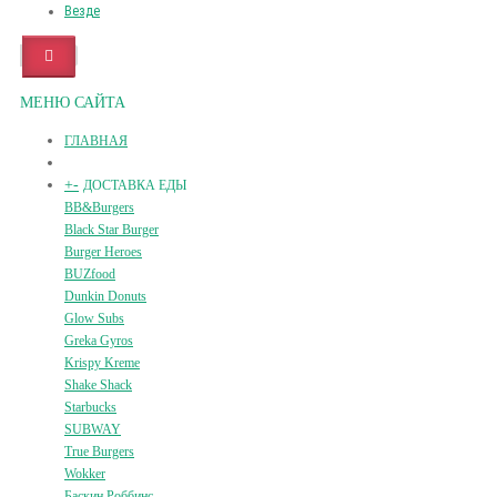
Везде
МЕНЮ САЙТА
ГЛАВНАЯ
+
-
ДОСТАВКА ЕДЫ
BB&Burgers
Black Star Burger
Burger Heroes
BUZfood
Dunkin Donuts
Glow Subs
Greka Gyros
Krispy Kreme
Shake Shack
Starbucks
SUBWAY
True Burgers
Wokker
Баскин Роббинс