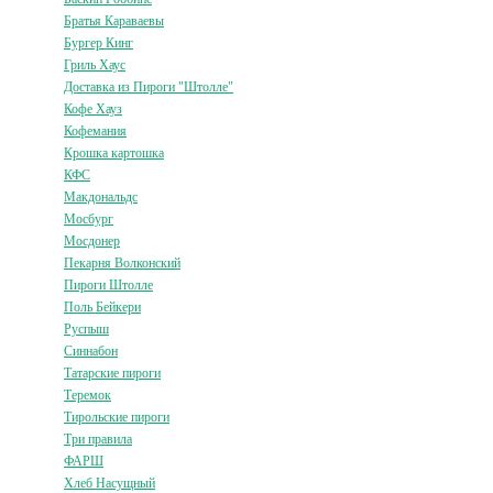
Братья Караваевы
Бургер Кинг
Гриль Хаус
Доставка из Пироги "Штолле"
Кофе Хауз
Кофемания
Крошка картошка
КФС
Макдональдс
Мосбург
Мосдонер
Пекарня Волконский
Пироги Штолле
Поль Бейкери
Руспыш
Синнабон
Татарские пироги
Теремок
Тирольские пироги
Три правила
ФАРШ
Хлеб Насущный