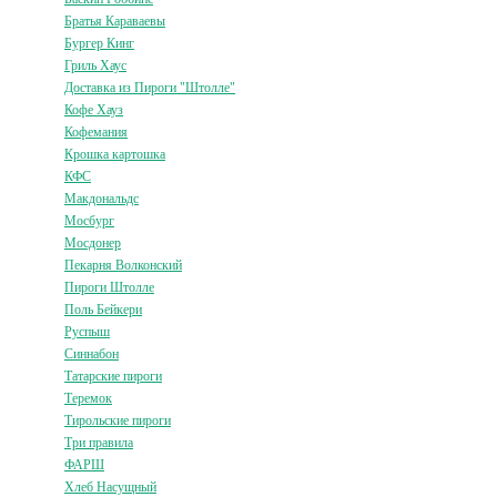
Братья Караваевы
Бургер Кинг
Гриль Хаус
Доставка из Пироги "Штолле"
Кофе Хауз
Кофемания
Крошка картошка
КФС
Макдональдс
Мосбург
Мосдонер
Пекарня Волконский
Пироги Штолле
Поль Бейкери
Руспыш
Синнабон
Татарские пироги
Теремок
Тирольские пироги
Три правила
ФАРШ
Хлеб Насущный