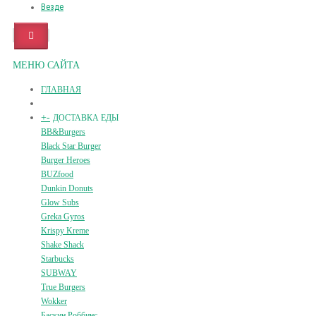
Везде
МЕНЮ САЙТА
ГЛАВНАЯ
+
-
ДОСТАВКА ЕДЫ
BB&Burgers
Black Star Burger
Burger Heroes
BUZfood
Dunkin Donuts
Glow Subs
Greka Gyros
Krispy Kreme
Shake Shack
Starbucks
SUBWAY
True Burgers
Wokker
Баскин Роббинс