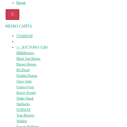
Везде
МЕНЮ САЙТА
ГЛАВНАЯ
+
-
ДОСТАВКА ЕДЫ
BB&Burgers
Black Star Burger
Burger Heroes
BUZfood
Dunkin Donuts
Glow Subs
Greka Gyros
Krispy Kreme
Shake Shack
Starbucks
SUBWAY
True Burgers
Wokker
Баскин Роббинс