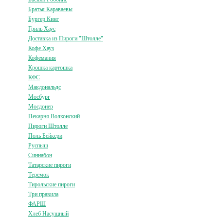
Братья Караваевы
Бургер Кинг
Гриль Хаус
Доставка из Пироги "Штолле"
Кофе Хауз
Кофемания
Крошка картошка
КФС
Макдональдс
Мосбург
Мосдонер
Пекарня Волконский
Пироги Штолле
Поль Бейкери
Руспыш
Синнабон
Татарские пироги
Теремок
Тирольские пироги
Три правила
ФАРШ
Хлеб Насущный