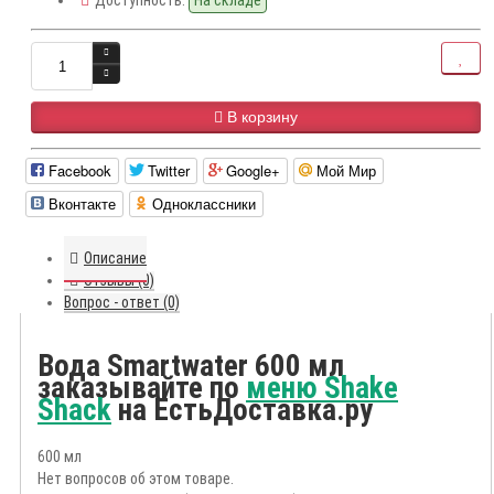
Доступность:
На складе
В корзину
Facebook
Twitter
Google+
Мой Мир
Вконтакте
Одноклассники
Описание
Отзывы (0)
Вопрос - ответ (0)
Вода Smartwater 600 мл
заказывайте по
меню Shake
Shack
на ЕстьДоставка.ру
600 мл
Нет вопросов об этом товаре.