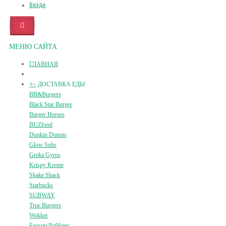
Везде
МЕНЮ САЙТА
ГЛАВНАЯ
+
-
ДОСТАВКА ЕДЫ
BB&Burgers
Black Star Burger
Burger Heroes
BUZfood
Dunkin Donuts
Glow Subs
Greka Gyros
Krispy Kreme
Shake Shack
Starbucks
SUBWAY
True Burgers
Wokker
Баскин Роббинс