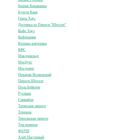
Братья Караваевы
Бургер Кинг
Гриль Хаус
Доставка из Пироги "Штолле"
Кофе Хауз
Кофемания
Крошка картошка
КФС
Макдональдс
Мосбург
Мосдонер
Пекарня Волконский
Пироги Штолле
Поль Бейкери
Руспыш
Синнабон
Татарские пироги
Теремок
Тирольские пироги
Три правила
ФАРШ
Хлеб Насущный