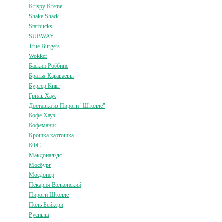
Krispy Kreme
Shake Shack
Starbucks
SUBWAY
True Burgers
Wokker
Баскин Роббинс
Братья Караваевы
Бургер Кинг
Гриль Хаус
Доставка из Пироги "Штолле"
Кофе Хауз
Кофемания
Крошка картошка
КФС
Макдональдс
Мосбург
Мосдонер
Пекарня Волконский
Пироги Штолле
Поль Бейкери
Руспыш