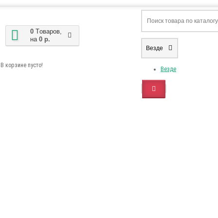
0
Tоваров,
на
0 р.
Везде
В корзине пусто!
Везде