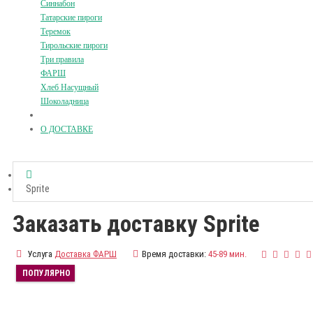
Синнабон
Татарские пироги
Теремок
Тирольские пироги
Три правила
ФАРШ
Хлеб Насущный
Шоколадница
О ДОСТАВКЕ
Sprite
Заказать доставку Sprite
Услуга
Доставка ФАРШ
Время доставки:
45-89 мин.
ПОПУЛЯРНО