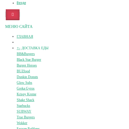
Везде
МЕНЮ САЙТА
ГЛАВНАЯ
+
-
ДОСТАВКА ЕДЫ
BB&Burgers
Black Star Burger
Burger Heroes
BUZfood
Dunkin Donuts
Glow Subs
Greka Gyros
Krispy Kreme
Shake Shack
Starbucks
SUBWAY
True Burgers
Wokker
Баскин Роббинс