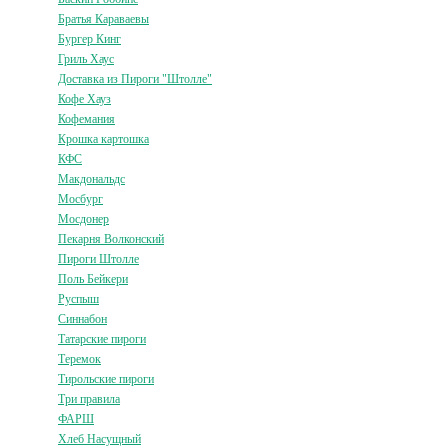
Братья Караваевы
Бургер Кинг
Гриль Хаус
Доставка из Пироги "Штолле"
Кофе Хауз
Кофемания
Крошка картошка
КФС
Макдональдс
Мосбург
Мосдонер
Пекарня Волконский
Пироги Штолле
Поль Бейкери
Руспыш
Синнабон
Татарские пироги
Теремок
Тирольские пироги
Три правила
ФАРШ
Хлеб Насущный