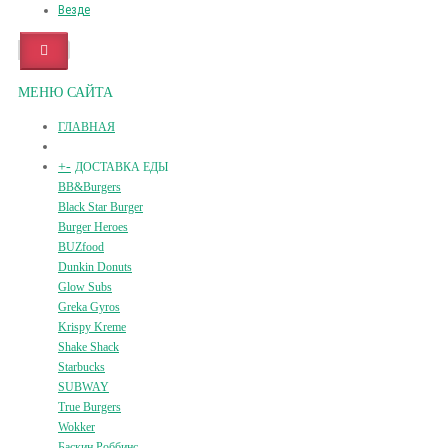
Везде
МЕНЮ САЙТА
ГЛАВНАЯ
+
-
ДОСТАВКА ЕДЫ
BB&Burgers
Black Star Burger
Burger Heroes
BUZfood
Dunkin Donuts
Glow Subs
Greka Gyros
Krispy Kreme
Shake Shack
Starbucks
SUBWAY
True Burgers
Wokker
Баскин Роббинс