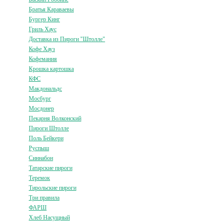
Братья Караваевы
Бургер Кинг
Гриль Хаус
Доставка из Пироги "Штолле"
Кофе Хауз
Кофемания
Крошка картошка
КФС
Макдональдс
Мосбург
Мосдонер
Пекарня Волконский
Пироги Штолле
Поль Бейкери
Руспыш
Синнабон
Татарские пироги
Теремок
Тирольские пироги
Три правила
ФАРШ
Хлеб Насущный