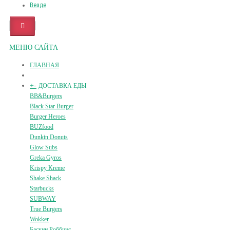
Везде
МЕНЮ САЙТА
ГЛАВНАЯ
+
-
ДОСТАВКА ЕДЫ
BB&Burgers
Black Star Burger
Burger Heroes
BUZfood
Dunkin Donuts
Glow Subs
Greka Gyros
Krispy Kreme
Shake Shack
Starbucks
SUBWAY
True Burgers
Wokker
Баскин Роббинс