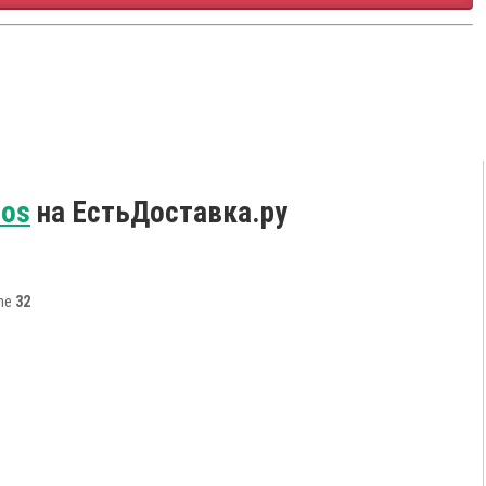
ros
на ЕстьДоставка.ру
ine
32