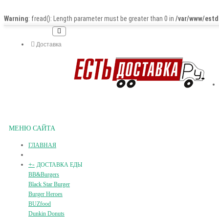
Warning
: fread(): Length parameter must be greater than 0 in
/var/www/estd
Доставка
МЕНЮ САЙТА
ГЛАВНАЯ
+
-
ДОСТАВКА ЕДЫ
BB&Burgers
Black Star Burger
Burger Heroes
BUZfood
Dunkin Donuts