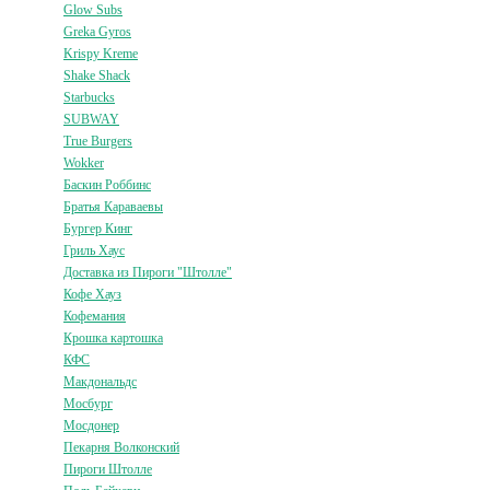
Glow Subs
Greka Gyros
Krispy Kreme
Shake Shack
Starbucks
SUBWAY
True Burgers
Wokker
Баскин Роббинс
Братья Караваевы
Бургер Кинг
Гриль Хаус
Доставка из Пироги "Штолле"
Кофе Хауз
Кофемания
Крошка картошка
КФС
Макдональдс
Мосбург
Мосдонер
Пекарня Волконский
Пироги Штолле