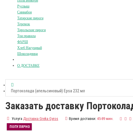
Поль Бейкери
Руспыш
Синнабон
Татарские пироги
Теремок
Тирольские пироги
Три правила
ФАРШ
Хлеб Насущный
Шоколадница
О ДОСТАВКЕ
Портоколада (апельсиновый) Epsa 232 мл
Заказать доставку Портокола
Услуга
Доставка Greka Gyros
Время доставки:
45-89 мин.
ПОПУЛЯРНО