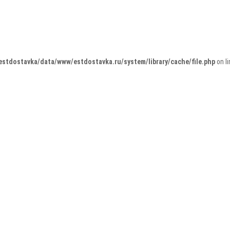
estdostavka/data/www/estdostavka.ru/system/library/cache/file.php
on l