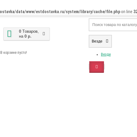
ostavka/data/www/estdostavka.ru/system/library/cache/file.php
on line
3
0
Tоваров,
на
0 р.
Везде
В корзине пусто!
Везде