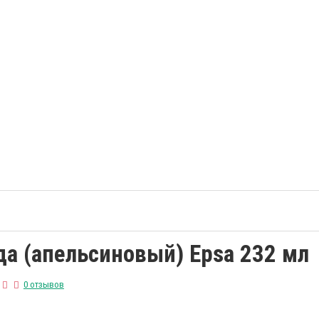
да (апельсиновый) Epsa 232 мл
0 отзывов