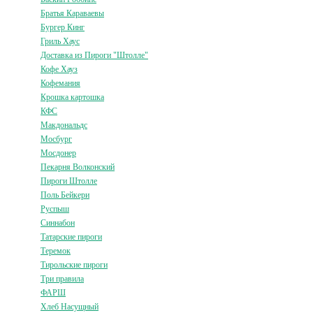
Братья Караваевы
Бургер Кинг
Гриль Хаус
Доставка из Пироги "Штолле"
Кофе Хауз
Кофемания
Крошка картошка
КФС
Макдональдс
Мосбург
Мосдонер
Пекарня Волконский
Пироги Штолле
Поль Бейкери
Руспыш
Синнабон
Татарские пироги
Теремок
Тирольские пироги
Три правила
ФАРШ
Хлеб Насущный