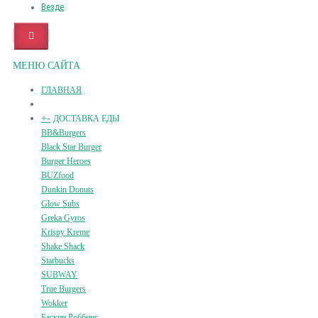
Везде
МЕНЮ САЙТА
ГЛАВНАЯ
+
-
ДОСТАВКА ЕДЫ
BB&Burgers
Black Star Burger
Burger Heroes
BUZfood
Dunkin Donuts
Glow Subs
Greka Gyros
Krispy Kreme
Shake Shack
Starbucks
SUBWAY
True Burgers
Wokker
Баскин Роббинс