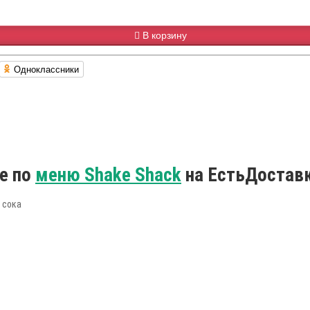
В корзину
Одноклассники
е по
меню Shake Shack
на ЕстьДоставк
 сока