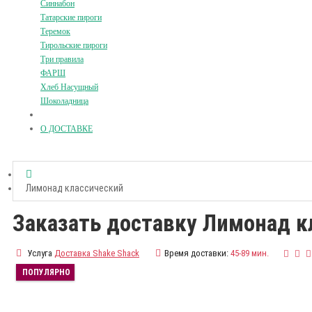
Синнабон
Татарские пироги
Теремок
Тирольские пироги
Три правила
ФАРШ
Хлеб Насущный
Шоколадница
О ДОСТАВКЕ
Лимонад классический
Заказать доставку Лимонад к
Услуга
Доставка Shake Shack
Время доставки:
45-89 мин.
ПОПУЛЯРНО