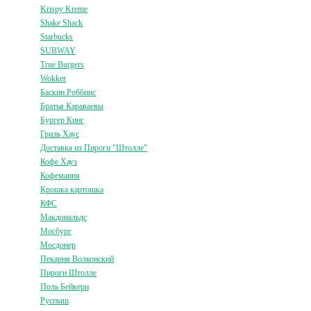
Krispy Kreme
Shake Shack
Starbucks
SUBWAY
True Burgers
Wokker
Баскин Роббинс
Братья Караваевы
Бургер Кинг
Гриль Хаус
Доставка из Пироги "Штолле"
Кофе Хауз
Кофемания
Крошка картошка
КФС
Макдональдс
Мосбург
Мосдонер
Пекарня Волконский
Пироги Штолле
Поль Бейкери
Руспыш