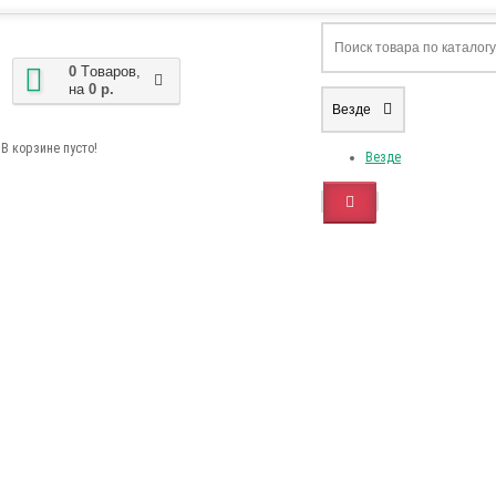
0
Tоваров,
на
0 р.
Везде
В корзине пусто!
Везде