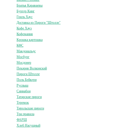
Братья Караваевы
Бургер Кинг
Гриль Хаус
Доставка из Пироги "Штолле"
Кофе Хауз
Кофемания
Крошка картошка
КФС
Макдональдс
Мосбург
Мосдонер
Пекарня Волконский
Пироги Штолле
Поль Бейкери
Руспыш
Синнабон
Татарские пироги
Теремок
Тирольские пироги
Три правила
ФАРШ
Хлеб Насущный