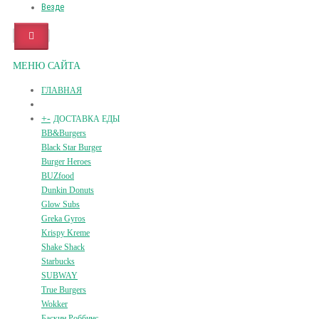
Везде
МЕНЮ САЙТА
ГЛАВНАЯ
+
-
ДОСТАВКА ЕДЫ
BB&Burgers
Black Star Burger
Burger Heroes
BUZfood
Dunkin Donuts
Glow Subs
Greka Gyros
Krispy Kreme
Shake Shack
Starbucks
SUBWAY
True Burgers
Wokker
Баскин Роббинс